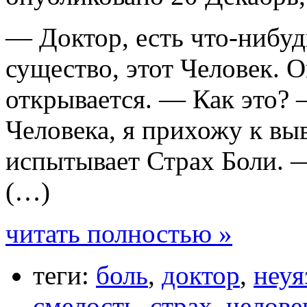
— Доктор, есть что-нибу
существо, этот Человек. О
открывается. — Как это?
Человека, я прихожу к выв
испытывает Страх Боли. 
(…)
читать полностью »
теги:
боль
,
доктор
,
неуя
смелость
,
страх
,
челове