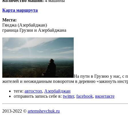
Количество машин:
4 машины
Карта маршрута
Места:
Гянджа (Азербайджан)
граница Грузии и Азербайджана
На пути в Грузию у нас, с
жителей и неожиданным поворотом в деревню «закинуть инстру
теги:
автостоп
,
Азербайджан
отправить запись себе в:
twitter
,
facebook
,
вконтакте
2013-2022 ©
artemshevchuk.ru