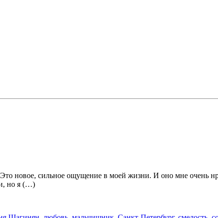
к. Это новое, сильное ощущение в моей жизни. И оно мне очень 
, но я (…)
ня Шагинян
,
любовь
,
мальчишник
,
Санкт-Петербург
,
смелость
,
с