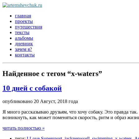
главная
проекты
путешествия
тексты
альбомы
дневник
зачем я?
контакты
Найденное с тегом
“x-waters”
10 дней с собакой
опубликовано 20 Август, 2018 года
Я много рассказываю друзьям, что хочу собаку. Это правда та
возникнуть, как может поменяться скорость, ритм и образ жизни
читать полностью »
теги:
I Love Supersport
,
jacknerussell
,
swimming
,
x-waters
,
А