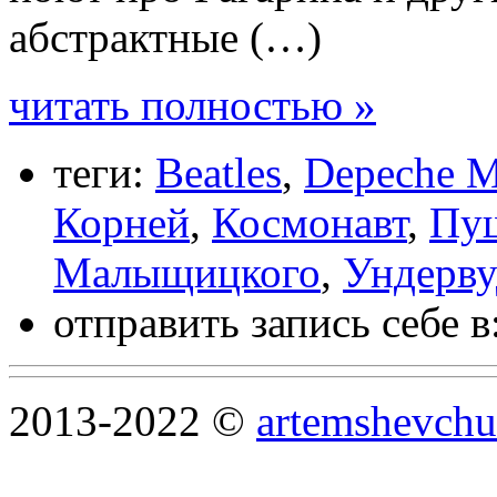
абстрактные (…)
читать полностью »
теги:
Beatles
,
Depeche 
Корней
,
Космонавт
,
Пуш
Малыщицкого
,
Ундерву
отправить запись себе в
2013-2022 ©
artemshevchu