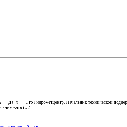
— Да, я. — Это Гидрометцентр. Начальник технической поддерж
рганизовать (…)
вис
,
солнечный день