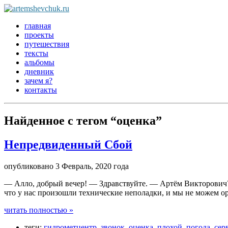
главная
проекты
путешествия
тексты
альбомы
дневник
зачем я?
контакты
Найденное с тегом
“оценка”
Непредвиденный Сбой
опубликовано 3 Февраль, 2020 года
— Алло, добрый вечер! — Здравствуйте. — Артём Викторович? 
что у нас произошли технические неполадки, и мы не можем о
читать полностью »
теги:
гидрометцентр
,
звонок
,
оценка
,
плохой
,
погода
,
сер