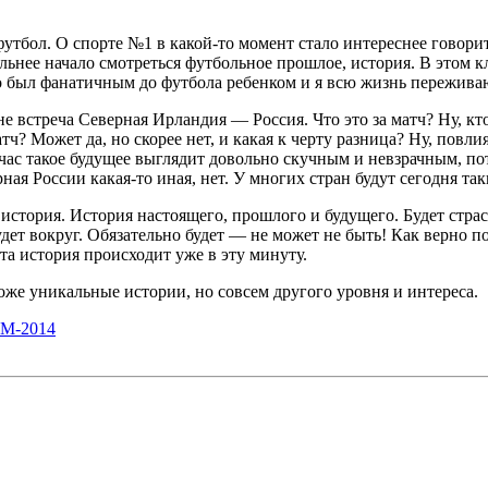
футбол. О спорте №1 в какой-то момент стало интереснее говори
льнее начало смотреться футбольное прошлое, история. В этом к
-то был фанатичным до футбола ребенком и я всю жизнь пережива
е встреча Северная Ирландия — Россия. Что это за матч? Ну, кто-
? Может да, но скорее нет, и какая к черту разница? Ну, повли
йчас такое будущее выглядит довольно скучным и невзрачным, по
рная России какая-то иная, нет. У многих стран будут сегодня так
, история. История настоящего, прошлого и будущего. Будет страст
удет вокруг. Обязательно будет — не может не быть! Как верно п
эта история происходит уже в эту минуту.
же уникальные истории, но совсем другого уровня и интереса.
М-2014