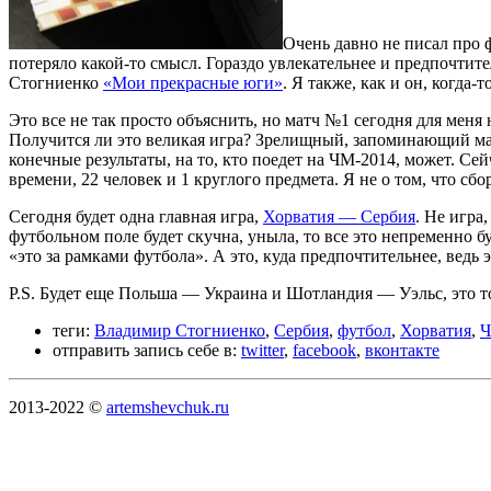
Очень давно не писал про 
потеряло какой-то смысл. Гораздо увлекательнее и предпочтите
Стогниенко
«Мои прекрасные юги»
. Я также, как и он, когда
Это все не так просто объяснить, но матч №1 сегодня для меня н
Получится ли это великая игра? Зрелищный, запоминающий матч
конечные результаты, на то, кто поедет на ЧМ-2014, может. Се
времени, 22 человек и 1 круглого предмета. Я не о том, что сбо
Сегодня будет одна главная игра,
Хорватия — Сербия
. Не игра
футбольном поле будет скучна, уныла, то все это непременно б
«это за рамками футбола». А это, куда предпочтительнее, ведь 
P.S. Будет еще Польша — Украина и Шотландия — Уэльс, это то
теги:
Владимир Стогниенко
,
Сербия
,
футбол
,
Хорватия
,
Ч
отправить запись себе в:
twitter
,
facebook
,
вконтакте
2013-2022 ©
artemshevchuk.ru