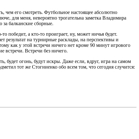
ть, чем его смотреть. Футбольное настоящее абсолютно
люче, для меня, невероятно трогательна заметка Владимира
ю за балканские сборные.
то победит, а кто-то проиграет, ну, может ничья будет.
яет результат на турнирные расклады, на перспективы и
тому как у этой встречи ничего нет кроме 90 минут игрового
ие встречи. Встречи без ничего.
ь, будет огонь, будут искры. Даже если, вдруг, игра на самом
одметил тот же Стогниенко обо всем том, что сегодня случится: