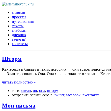
главная
проекты
путешествия
тексты
альбомы
дневник
зачем я?
контакты
Шторм
Как всегда и бывает в таких историях — они встретились случ
— Заинтересовалась Она. Она хорошо знала этот океан. «Кто э
читать полностью »
теги:
океан
,
он
,
она
,
шторм
отправить запись себе в:
twitter
,
facebook
,
вконтакте
Мои письма